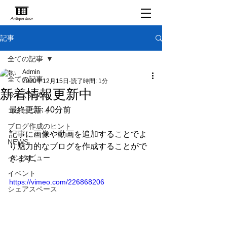
ログイン
記事
全ての記事
Admin
全ての記事
2020年12月15日
読了時間: 1分
新着情報更新中
今すぐ始める
最終更新: 40分前
コミュニティ
ブログ作成のヒント
記事に画像や動画を追加することでよ
NEWS
り魅力的なブログを作成することがで
インタビュー
きます。
イベント
https://vimeo.com/226868206
シェアスペース