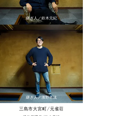
継ぎ人／鈴木元紀
継ぎ人／濱野将汰
三島市大宮町/元雀荘