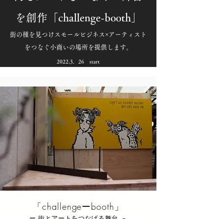
を創作「challenge-booth」
街の種を見つけスモールビジネス×アーティスト
をつなぐ小商いの場所を提供します。
​2022.3．26 start
​「challengeーbooth」
ー 街とアートをつなげる舞台 －​